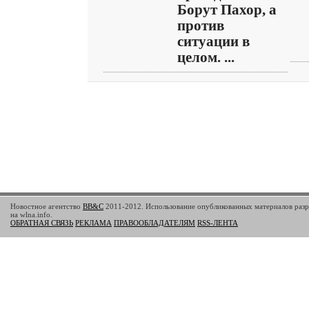
Борут Пахор, а
против
ситуации в
целом. ...
Новостное агентство
BB&C
2011-2012. Использование опубликованных материалов разр
на wlna.info.
ОБРАТНАЯ СВЯЗЬ
РЕКЛАМА
ПРАВООБЛАДАТЕЛЯМ
RSS-ЛЕНТА