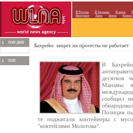
В России
В Украине
В мире
Интернет
Авто
Лента
Разное
ТОП ДНЯ
Бахрейн: запрет на протесты не работает
ТОП
В Бахрейн
МЕСЯЦА
антиправит
десятков 
Манамы в
междунаро
сообщил м
обнародова
Полиция пы
те поджигали контейнеры с мусо
"коктейлями Молотова".