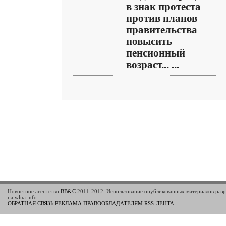
в знак протеста
против планов
правительства
повысить
пенсионный
возраст... ...
Новостное агентство
BB&C
2011-2012. Использование опубликованных материалов разр
на wlna.info.
ОБРАТНАЯ СВЯЗЬ
РЕКЛАМА
ПРАВООБЛАДАТЕЛЯМ
RSS-ЛЕНТА