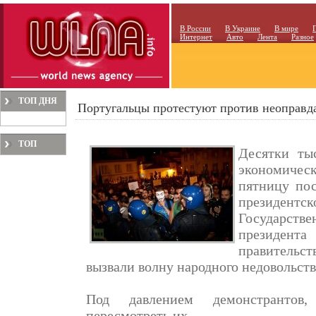
В России
В Украине
В мире
Интернет
Авто
Лента
Разное
ТОП ДНЯ
Португальцы протестуют против неоправд
ТОП
Десятки ты
МЕСЯЦА
экономиче
пятницу пос
президентск
Государстве
президе
правительс
вызвали волну народного недовольств
Под давлением демонстрантов,
пересмотреть их.