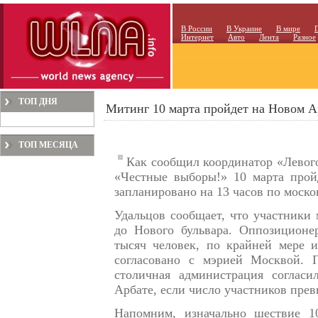
В России
В Украине
В мире
Интернет
Авто
Лента
Разное
ТОП ДНЯ
Митинг 10 марта пройдет на Новом А
ТОП МЕСЯЦА
Как сообщил координатор «Левого
«Честные выборы!» 10 марта прой
запланировано на 13 часов по моско
Удальцов сообщает, что участники
до Нового бульвара. Оппозиционе
тысяч человек, по крайней мере 
согласовано с мэрией Москвой. 
столичная администрация соглас
Арбате, если число участников пре
Напомним, изначально шествие 1