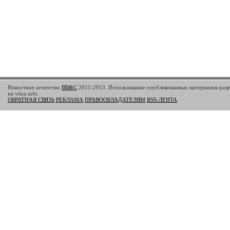
Новостное агентство
BB&C
2011-2013. Использование опубликованных материалов разр
на wlna.info.
ОБРАТНАЯ СВЯЗЬ
РЕКЛАМА
ПРАВООБЛАДАТЕЛЯМ
RSS-ЛЕНТА