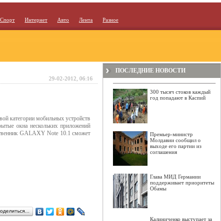
Спорт
Интернет
Авто
Лента
Разное
ПОСЛЕДНИЕ НОВОСТИ
29-02-2012, 06:16
300 тысяч стоков каждый
год попадают в Каспий
овой категории мобильных устройств
рытые окна нескольких приложений
бственник GALAXY Note 10.1 сможет
Премьер-министр
Молдавии сообщил о
выходе его партии из
соглашения
Глава МИД Германии
поддерживает приоритеты
Обамы
оделиться…
Калиниченко выступает за