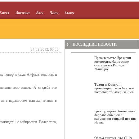
Спорт
Интернет
Авто
Лента
Разное
ПОСЛЕДНИЕ НОВОСТИ
24-02-2012, 00:35
Правительство Бразилии
заморозило банковские
счета штата Рио-де-
Жанейро
к говорит сама Анфиса, она, как и
Трамп и Клинтон
изменит всю жизнь. А свадьба это
проигнорировали базовые
потребности американцев
ыгая с парашютом или же, плавая в
Брат турецкого бизнесмена
Зарраба обвинен в
нарушении санкций против
покидать не собирается. Более того,
Ирана
Обама считает, что США