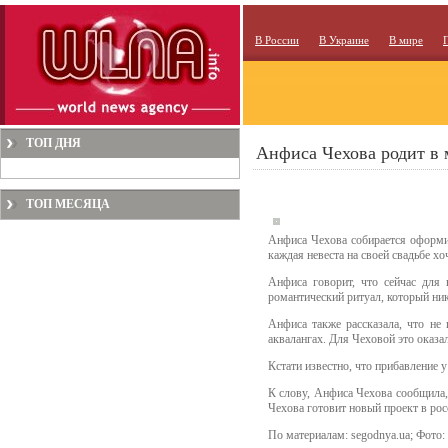
В России
В Украине
В мире
ТОП ДНЯ
Анфиса Чехова родит в 
ТОП МЕСЯЦА
Анфиса Чехова собирается оформит
каждая невеста на своей свадьбе х
Анфиса говорит, что сейчас для
романтический ритуал, который нику
Анфиса также рассказала, что не
аквалангах. Для Чеховой это оказа
Кстати известно, что прибавление 
К слову, Анфиса Чехова сообщила, 
Чехова готовит новый проект в рос
По материалам: segodnya.ua; Фото: 