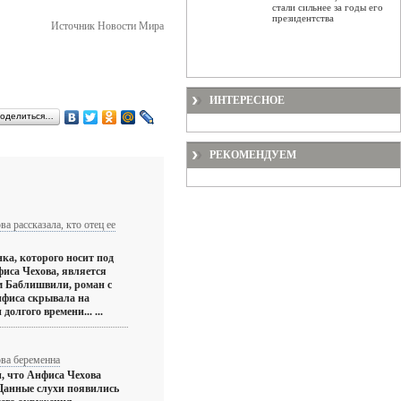
стали сильнее за годы его
президентства
Источник Новости Мира
ИНТЕРЕСНОЕ
оделиться…
РЕКОМЕНДУЕМ
а рассказала, кто отец ее
ка, которого носит под
иса Чехова, является
м Баблишвили, роман с
фиса скрывала на
олгого времени... ...
ва беременна
, что Анфиса Чехова
 Данные слухи появились