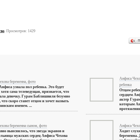
тво
. Просмотров: 1429
П
Анфиса Чехов
ехова беременна, фото
ребенка
Анфиса узнала пол ребенка. Это будет
Отцом ребен
 хотя сама телеведущая, признается, что
сердцем Анф
ала девочку. Гурам Баблишвили безумно
актер Гура
, что скоро станет отцом и хочет назвать
которым Ан
зинским именем. ...
протяжении д
ехова беременна сыном, фото
Анфиса Чехо
авно выяснилось, что звезда экранов и
Ходят слухи
льница мужских сердец Анфиса Чехова
беременна.