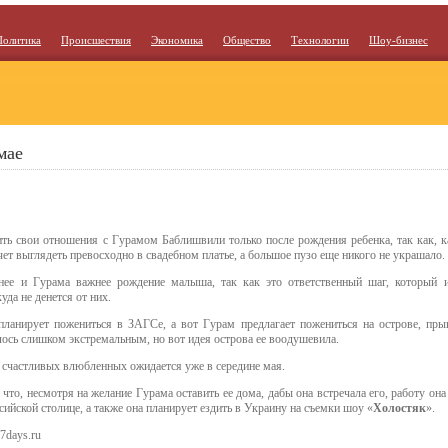
Политика
Происшествия
Экономика
Общество
Технологии
Шоу-бизнес
мае
ь свои отношения с Гурамом Баблишвили только после рождения ребенка, так как, ка
очет выглядеть превосходно в свадебном платье, а большое пузо еще никого не украшало.
 нее и Гурама важнее рождение малыша, так как это ответственный шаг, который 
да не денется от них.
 планирует пожениться в ЗАГСе, а вот Гурам предлагает пожениться на острове, пр
лось слишком экстремальным, но вот идея острова ее воодушевила.
у счастливых влюбленных ожидается уже в середине мая.
что, несмотря на желание Гурама оставить ее дома, дабы она встречала его, работу она 
сийской столице, а также она планирует ездить в Украину на съемки шоу «
Холостяк
».
7days.ru