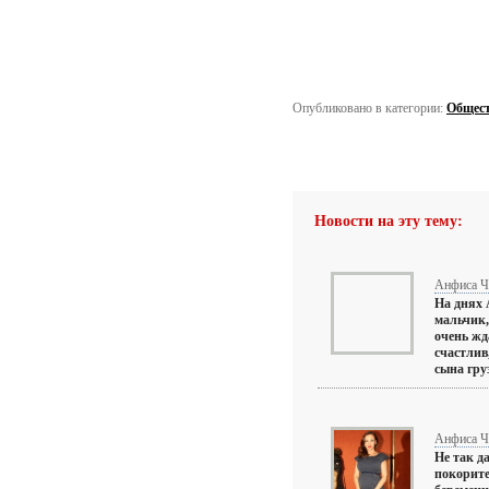
Опубликовано в категории:
Общес
Новости на эту тему:
Анфиса Ч
На днях 
мальчик,
очень жд
счастлив
сына гру
Анфиса Ч
Не так д
покорите