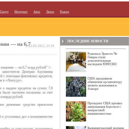
Спорт
Интернет
Авто
Лента
Разное
ПОСЛЕДНИЕ НОВОСТИ
ении — на 6,7
22-02-2012, 21:19
Рукописи Эрнесто Че
Гевары стали
документальным
наследием ЮНЕСКО
 хищении — на 6,7 млрд рублей" />
 заместителя Дмитрия Акулинина
лей с помощью фиктивных кредитов,
США предъявили
 в «Ленту.ру».
обвинения организатору
захвата заложников в
е о выдаче кредитов на сумму 7,8
Алжире
ы были частично погашены за счет
ллиарда рублей.
Президент США призвал
ые денежные средства присвоили
американцев бороться с
межрасовой
напряженностью
 3-х уголовных дел о мошенничестве
Калининградский зоопарк
тейт» за счет средств, полученных