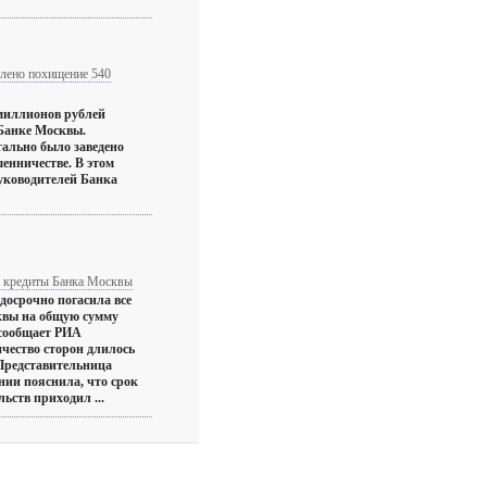
лено похищение 540
миллионов рублей
 Банке Москвы.
ально было заведено
шенничестве. В этом
уководителей Банка
е кредиты Банка Москвы
досрочно погасила все
квы на общую сумму
 сообщает РИА
чество сторон длилось
 Представительница
нии пояснила, что срок
ьств приходил ...