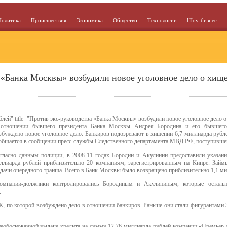
Политика
Происшествия
Экономика
Общество
Технологии
Шоу-бизнес
 «Банка Москвы» возбудили новое уголовное дело о хищ
блей" title="Против экс-руководства «Банка Москвы» возбудили новое уголовное дело о
отношении бывшего президента Банка Москвы Андрея Бородина и его бывшего
збуждено новое уголовное дело. Банкиров подозревают в хищении 6,7 миллиарда руб
общается в сообщении пресс-службы Следственного департамента МВД РФ, поступившем
гласно данным полиции, в 2008-11 годах Бородин и Акулинин предоставили указани
ллиарда рублей приблизительно 20 компаниям, зарегистрированным на Кипре. Займ
дачи очередного транша. Всего в Банк Москвы было возвращено приблизительно 1,1 ми
омпании-должники контролировались Бородиным и Акулининым, которые остальн
.
 УК, по которой возбуждено дело в отношении банкиров. Раньше они стали фигурантами
еобоснованной выдаче кредита на сумму 12,76 миллиарда рублей компании «Премьер эс