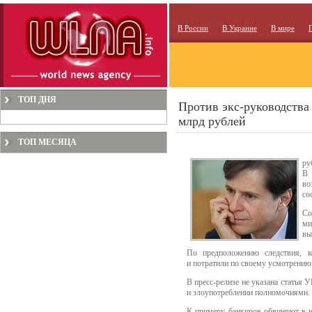
В России
В Украине
В мире
ТОП ДНЯ
Против экс-руководства
млрд рублей
ТОП МЕСЯЦА
ру
В 
во
со
Со
ми
вы
По предположению следствия, к
и потратили по своему усмотрению
В пресс-релизе не указана статья
и злоупотреблении полномочиями.
К примеру, банкиров обвиняют в н