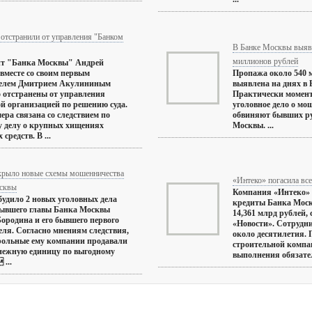
отстранили от управления "Банком
В Банке Москвы выяв
миллионов рублей
нт "Банка Москвы" Андрей
вместе со своим первым
Пропажа около 540 
телем Дмитрием Акулининым
выявлена на днях в
 отстранены от управления
Практически момент
й организацией по решению суда.
уголовное дело о мо
ера связана со следствием по
обвиняют бывших р
 делу о крупных хищениях
Москвы. ...
средств. В ...
рыло новые схемы мошенничества
«Интеко» погасила вс
сквы
Компания «Интеко» 
удило 2 новых уголовных дела
кредиты Банка Мос
бывшего главы Банка Москвы
14,361 млрд рублей,
ородина и его бывшего первого
«Новости». Сотрудни
еля. Согласно мнениям следствия,
около десятилетия.
рольные ему компании продавали
строительной компа
нежную единицу по выгодному
выполнения обязател
 ...