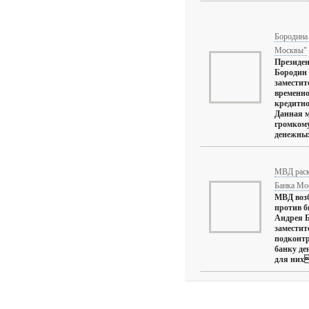
Бородина 
Москвы"
Президе
Бородин 
замести
временно
кредитно
Данная м
громкому
денежных 
МВД раск
Банка Мо
МВД возб
против 
Андрея Б
заместит
подконт
банку де
для них