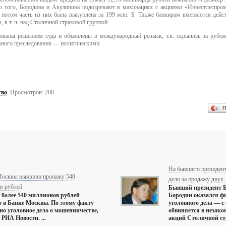
 того, Бородина и Акулинина подозревают в махинациях с акциями «Инвестлеспром
 потом часть из них была выкуплена за 199 млн. $. Также банкирам вменяются дейст
 в т. ч. над Столичной страховой группой.
ованы решением суда и объявлены в международный розыск, т.к. скрылись за рубеж
вного преследования — политическими.
тво
. Просмотров: 208
П
На бывшего президент
Москвы выявили пропажу 540
дело за продажу дву
в рублей
Бывший президент 
более 540 миллионов рублей
Бородин оказался ф
 в Банке Москвы. По этому факту
уголовного дела — с 
но уголовное дело о мошенничестве,
обвиняется в незако
 РИА Новости. ...
акций Столичной ст
...