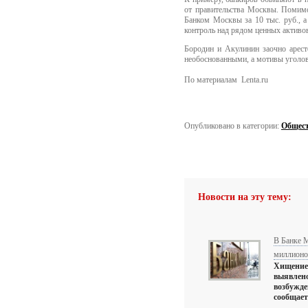
от правительства Москвы. Помимо
Банком Москвы за 10 тыс. руб., а
контроль над рядом ценных активов,
Бородин и Акулинин заочно арест
необоснованными, а мотивы уголо
По материалам Lenta.ru
Опубликовано в категории:
Общес
Новости на эту тему:
В Банке 
миллионо
Хищение 
выявлено
возбужде
сообщает