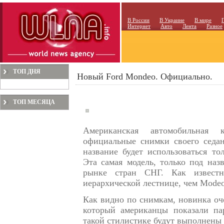
В России
В Украине
В мире
Интернет
Авто
Лента
Разное
ТОП ДНЯ
Новый Ford Mondeo. Официально.
ТОП МЕСЯЦА
Американская автомобильная 
официальные снимки своего седан
название будет использоваться то
Эта самая модель, только под наз
рынке стран СНГ. Как известн
иерархической лестнице, чем Modeo
Как видно по снимкам, новинка оче
который американцы показали пар
такой стилистике будут выполнены