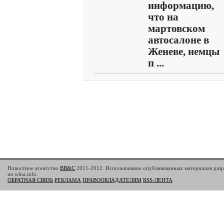
информацию,
что на
мартовском
автосалоне в
Женеве, немцы
п ...
Новостное агентство
BB&C
2011-2012. Использование опубликованных материалов разр
на wlna.info.
ОБРАТНАЯ СВЯЗЬ
РЕКЛАМА
ПРАВООБЛАДАТЕЛЯМ
RSS-ЛЕНТА