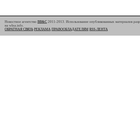
Новостное агентство
BB&C
2011-2013. Использование опубликованных материалов разр
на wlna.info.
ОБРАТНАЯ СВЯЗЬ
РЕКЛАМА
ПРАВООБЛАДАТЕЛЯМ
RSS-ЛЕНТА