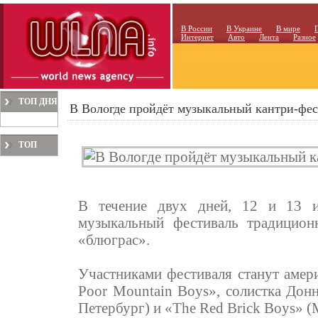
В России
В Украине
В мире
Интернет
Авто
Лента
Разное
ТОП ДНЯ
В Вологде пройдёт музыкальный кантри-фес
ТОП
МЕСЯЦА
В течение двух дней, 12 и 13 
музыкальный фестиваль традицион
«блюграс».
Участниками фестиваля станут амер
Poor Mountain Boys», солистка Донн
Петербург) и «The Red Brick Boys» (