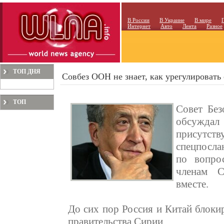
В России
В Украине
В мире
Интернет
Авто
Лента
Разное
ТОП ДНЯ
Совбез ООН не знает, как урегулироват
ТОП
Совет Бе
МЕСЯЦА
обсужда
присутст
спецпосла
по вопро
членам С
вместе.
До сих пор Россия и Китай блок
правительства Сирии.