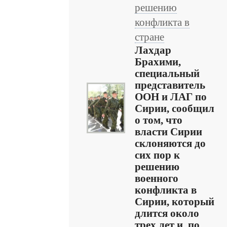
решению
конфликта в
стране
Лахдар
Брахими,
специальный
представитель
ООН и ЛАГ по
Сирии, сообщил
о том, что
власти Сирии
склоняются до
сих пор к
решению
военного
конфликта в
Сирии, который
длится около
трех лет и, по