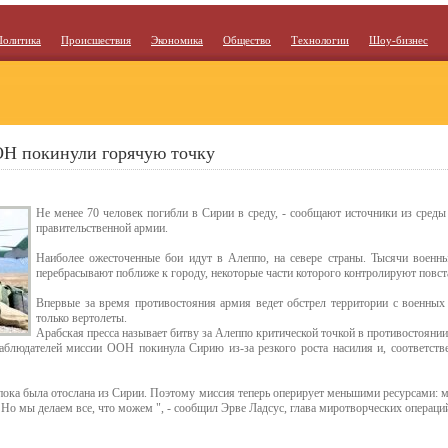
Политика
Происшествия
Экономика
Общество
Технологии
Шоу-бизнес
Н покинули горячую точку
Не менее 70 человек погибли в Сирии в среду, - сообщают источники из среды
правительственной армии.
Наиболее ожесточенные бои идут в Алеппо, на севере страны. Тысячи военны
перебрасывают поближе к городу, некоторые части которого контролируют повст
Впервые за время противостояния армия ведет обстрел территории с военных 
только вертолеты.
Арабская пресса называет битву за Алеппо критической точкой в противостоянии
аблюдателей миссии ООН покинула Сирию из-за резкого роста насилия и, соответств
ока была отослана из Сирии. Поэтому миссия теперь оперирует меньшими ресурсами: м
 Но мы делаем все, что можем ", - сообщил Эрве Ладсус, глава миротворческих операц