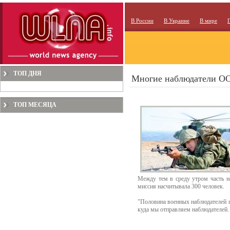
В России
В Украине
В мире
ТОП ДНЯ
Многие наблюдатели ОО
ТОП МЕСЯЦА
Между тем в среду утром часть н
миссия насчитывала 300 человек.
"Половина военных наблюдателей п
куда мы отправляем наблюдателей.