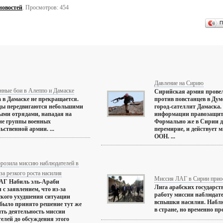
новостей
. Просмотров: 454
П
Давление на Сирию
нные бои в Алеппо и Дамаске
Сирийская армия прове
 в Дамаске не прекращается.
против повстанцев в Дум
цы передвигаются небольшими
город-сателлит Дамаска. 
ыми отрядами, нападая на
информации правозащит
ие группы военных
Формально же в Сирии д
ьственной армии. ...
перемирие, и действует 
ООН. ...
розила миссию наблюдателей в
за резкого роста насилия
Миссия ЛАГ в Сирии приос
ЛАГ Набиль эль-Араби
Лига арабских государст
 с заявлением, что из-за
работу миссии наблюдате
кого ухудшения ситуации
вспышки насилия. Наблю
было принято решение тут же
в стране, но временно пре
ть деятельность миссии
елей до обсуждения этого