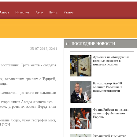
Спорт
Интернет
Авто
Лента
Разное
ПОСЛЕДНИЕ НОВОСТИ
25-07-2012, 22:11
Армения не обнаружила
вредных веществ в
конфетах Roshen
 восставших. Треть жертв - солдаты
х, охранявших границу с Турцией,
анцы.
Конструктор Ан-70
обвинил Рогозина в
некомпетентности
самолетов - до этого использовали
 сторонников Ассада и повстанцев.
енно, угрозы их жизни. Перед этим
Франк Рибери признали
лучшим футболистом
Европы
еньше людей, узкая география мест,
ий ООН.
Украинской гимнастке