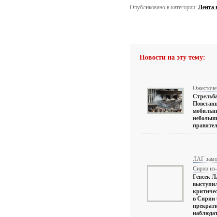
Опубликовано в категории:
Лента 
Новости на эту тему:
Ожесточе
Стрельба
Повстан
мобильн
небольш
правител
ЛАГ замо
Сирии из-
Генсек 
выступил
критичес
в Сирии 
прекрати
наблюдат