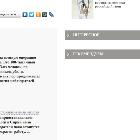
вручили золото под
российский гимн
оделиться…
ИНТЕРЕСНОЕ
РЕКОМЕНДУЕМ
ла военную операцию
е. Это 100-тысячный
3-их человек, по
ников, убили.
о сих пор продолжается
миссия наблюдателей
тановлена из-за насилия
в приостанавливает
лей в Сирии из-за
датели пока останутся
кратят работу. ...