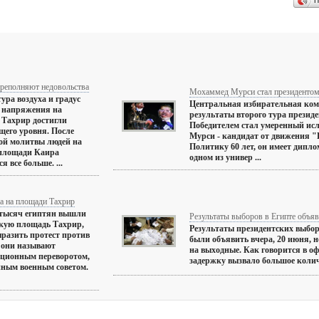
П
ереполняют недовольства
Мохаммед Мурси стал президентом
ура воздуха и градус
Центральная избирательная ком
 напряжения на
результаты второго тура презид
 Тахрир достигли
Победителем стал умеренный ис
его уровня. После
Мурси - кандидат от движения "
ой молитвы людей на
Политику 60 лет, он имеет дипло
 площади Каира
одном из универ ...
я все больше. ...
а на площади Тахрир
 тысяч египтян вышли
Результаты выборов в Египте объя
кую площадь Тахрир,
Результаты президентских выбо
разить протест против
были объявить вчера, 20 июня, н
о они называют
на выходные. Как говорится в о
уционным переворотом,
задержку вызвало большое количе
ным военным советом.