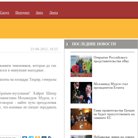
Спорт
Интернет
Авто
Лента
ПОСЛЕДНИЕ НОВОСТИ
23-06-2012, 19:25
Открытие Российского
представительства eBay
ванием чиновников, которые до сих
тоялся в минувшие выходные.
таты на площади Тахрир, генералы
Мохаммед Мурси стал
президентом Египта
Братьев-мусульман" Хайрат Шатер
 исламистами Мохамедом Мурси, и с
говоров - найти пути преодоления
, что военные не спешат передавать
Глава правительства Греции
не будет присутствовать на
саммите ЕС
Небывалые ливни на севере