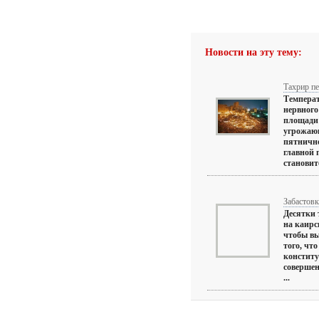
Новости на эту тему:
Тахрир п
Температ
нервного
площади
угрожающ
пятничн
главной
становитс
Забастовк
Десятки
на каирс
чтобы вы
того, чт
констит
совершен
...