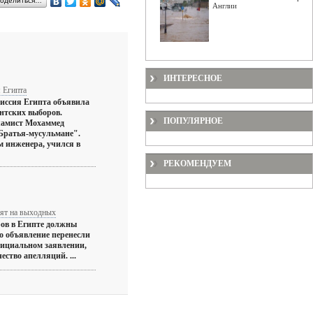
оделиться…
Англии
ИНТЕРЕСНОЕ
 Египта
иссия Египта объявила
ентских выборов.
ПОПУЛЯРНОЕ
ламист Мохаммед
Братья-мусульмане".
м инженера, учился в
РЕКОМЕНДУЕМ
вят на выходных
ров в Египте должны
о объявление перенесли
фициальном заявлении,
ство апелляций. ...