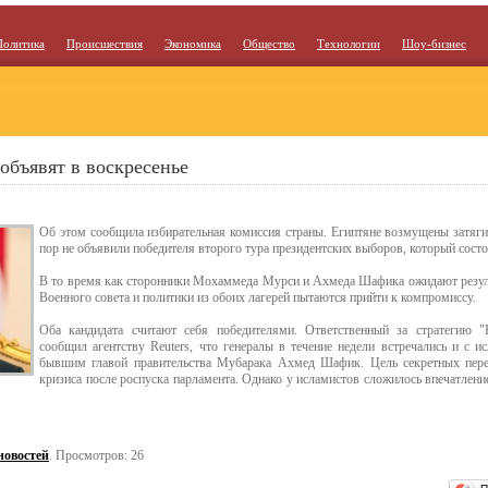
Политика
Происшествия
Экономика
Общество
Технологии
Шоу-бизнес
объявят в воскресенье
Об этом сообщила избирательная комиссия страны. Египтяне возмущены затяги
пор не объявили победителя второго тура президентских выборов, который сос
В то время как сторонники Мохаммеда Мурси и Ахмеда Шафика ожидают резуль
Военного совета и политики из обоих лагерей пытаются прийти к компромиссу.
Оба кандидата считают себя победителями. Ответственный за стратегию "
сообщил агентству Reuters, что генералы в течение недели встречались и с
бывшим главой правительства Мубарака Ахмед Шафик. Цель секретных пере
кризиса после роспуска парламента. Однако у исламистов сложилось впечатление
новостей
. Просмотров: 26