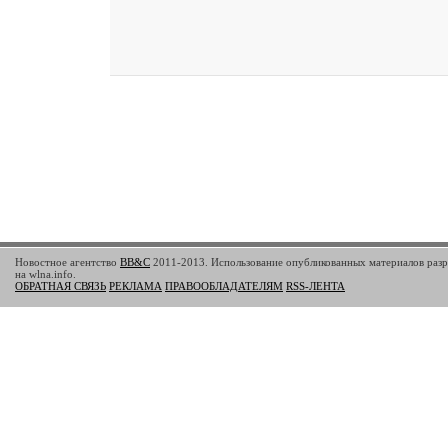
Новостное агентство
BB&C
2011-2013. Использование опубликованных материалов разр
на wlna.info.
ОБРАТНАЯ СВЯЗЬ
РЕКЛАМА
ПРАВООБЛАДАТЕЛЯМ
RSS-ЛЕНТА