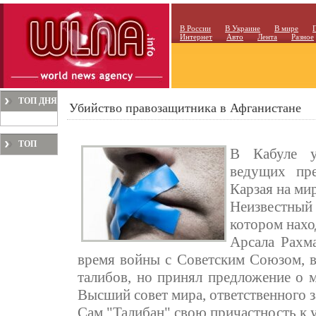
В России
В Украине
В мире
Интернет
Авто
Лента
Разное
ТОП ДНЯ
Убийство правозащитника в Афганистане
ТОП
В Кабуле у
МЕСЯЦА
ведущих пре
Карзая на ми
Неизвестный 
котором нахо
Арсала Рахм
время войны с Советским Союзом, в 
талибов, но принял предложение о м
Высший совет мира, ответственного з
Сам "Талибан" свою причастность к 