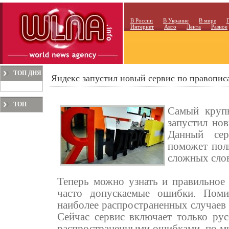
В России
В Украине
В мире
Интернет
Авто
Лента
Разное
ТОП ДНЯ
Яндекс запустил новый сервис по правопи
ТОП
Самый круп
МЕСЯЦА
запустил но
Данный сер
поможет пол
сложных слов
Теперь можно узнать и правильное 
часто допускаемые ошибки. Поми
наиболее распространенных случаев
Сейчас сервис включает только рус
распространенными ошибками, по мн