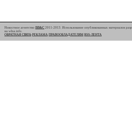
Новостное агентство
BB&C
2011-2013. Использование опубликованных материалов разр
на wlna.info.
ОБРАТНАЯ СВЯЗЬ
РЕКЛАМА
ПРАВООБЛАДАТЕЛЯМ
RSS-ЛЕНТА