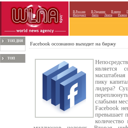
В России
В Украине
В мире
Интернет
Авто
Лента
Разное
ТОП ДНЯ
Facebook осознанно выходит на биржу
ТОП
Непосредст
МЕСЯЦА
является 
масштабная
пику капита
лидера? Су
переплюнут
слабыми мес
Facebook не
превышает п
количество 
миллионов человек. Вторая ци