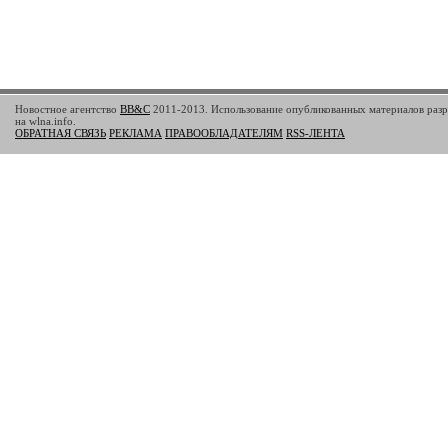
Новостное агентство
BB&C
2011-2013. Использование опубликованных материалов разр
на wlna.info.
ОБРАТНАЯ СВЯЗЬ
РЕКЛАМА
ПРАВООБЛАДАТЕЛЯМ
RSS-ЛЕНТА