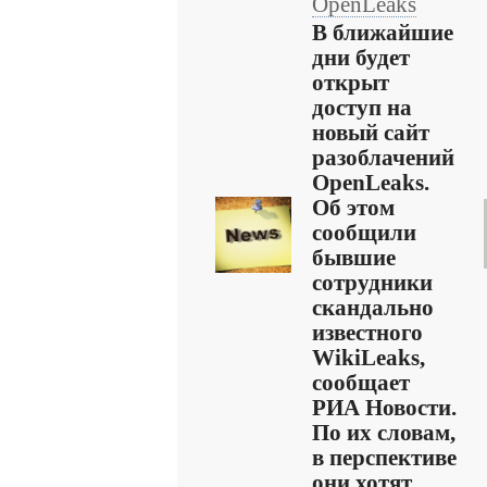
OpenLeaks
В ближайшие
дни будет
открыт
доступ на
новый сайт
разоблачений
OpenLeaks.
Об этом
сообщили
бывшие
сотрудники
скандально
известного
WikiLeaks,
сообщает
РИА Новости.
По их словам,
в перспективе
они хотят