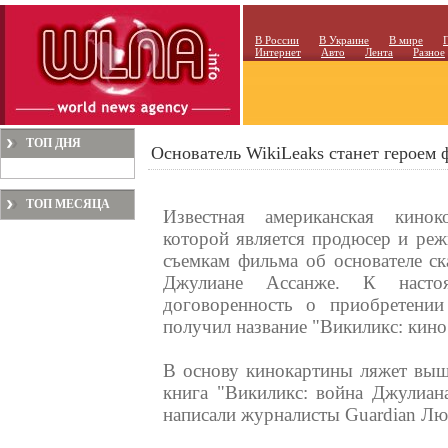
В России
В Украине
В мире
Интернет
Авто
Лента
Разное
ТОП ДНЯ
Основатель WikiLeaks станет героем
ТОП МЕСЯЦА
Известная американская кинок
которой является продюсер и реж
съемкам фильма об основателе ск
Джулиане Ассанже. К насто
договоренность о приобретени
получил название "Викиликс: кино
В основу кинокартины ляжет выш
книга "Викиликс: война Джулиан
написали журналисты Guardian Лю