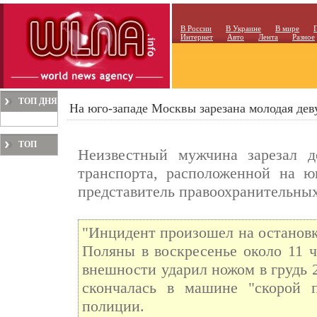
В России
В Украине
В мире
Интернет
Авто
Лента
Разное
ТОП ДНЯ
На юго-западе Москвы зарезана молодая де
ТОП
Неизвестный мужчина зарезал д
МЕСЯЦА
транспорта, расположенной на ю
представитель правоохранительных
"Инцидент произошел на остановк
Поляны в воскресенье около 11 ч
внешности ударил ножом в грудь 
скончалась в машине "скорой п
полиции.