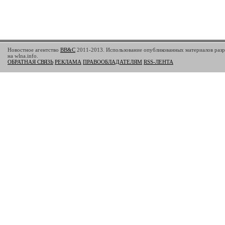
Новостное агентство
BB&C
2011-2013. Использование опубликованных материалов разр
на wlna.info.
ОБРАТНАЯ СВЯЗЬ
РЕКЛАМА
ПРАВООБЛАДАТЕЛЯМ
RSS-ЛЕНТА