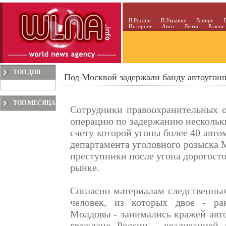
В России
В Украине
В мире
Интернет
Авто
Лента
Разное
ТОП ДНЯ
Под Москвой задержали банду автоугон
ТОП МЕСЯЦА
Сотрудники правоохранительных о
операцию по задержанию нескольки
счету которой угоны более 40 авто
департамента уголовного розыска 
преступники после угона дорогост
рынке.
Согласно материалам следственных
человек, из которых двое - ра
Молдовы - занимались кражей авто
граждане России - реализацией 