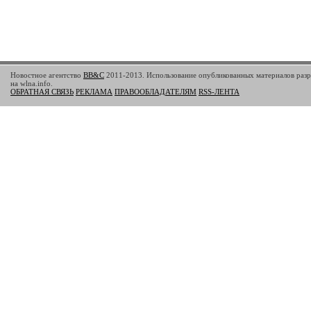
Новостное агентство
BB&C
2011-2013. Использование опубликованных материалов разр
на wlna.info.
ОБРАТНАЯ СВЯЗЬ
РЕКЛАМА
ПРАВООБЛАДАТЕЛЯМ
RSS-ЛЕНТА