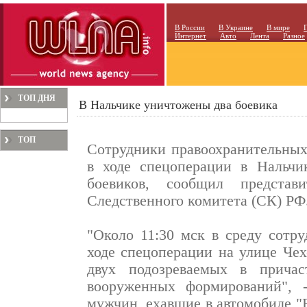
В России
В Украине
В мире
Интернет
Авто
Лента
Разное
ТОП ДНЯ
В Нальчике уничтожены два боевика
ТОП
Сотрудники правоохранительных
МЕСЯЦА
в ходе спецоперации в Нальчи
боевиков, сообщил представи
Следственного комитета (СК) РФ
"Около 11:30 мск в среду сот
ходе спецоперации на улице Чех
двух подозреваемых в причас
вооруженных формирований", -
мужчин, ехавшие в автомобиле "