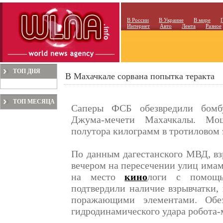
В России
В Украине
В мире
Интернет
Авто
Лента
Разное
ТОП ДНЯ
В Махачкале сорвана попытка теракта
ТОП МЕСЯЦА
Саперы ФСБ обезвредили бомбу
Джума-мечети Махачкалы. Мощ
полутора килограмм в тротиловом 
По данным дагестанского МВД, вз
вечером на пересечении улиц има
на место
кино
логи с помощь
подтвердили наличие взрывчатки,
поражающими элементами. Обе
гидродинамического удара робота-