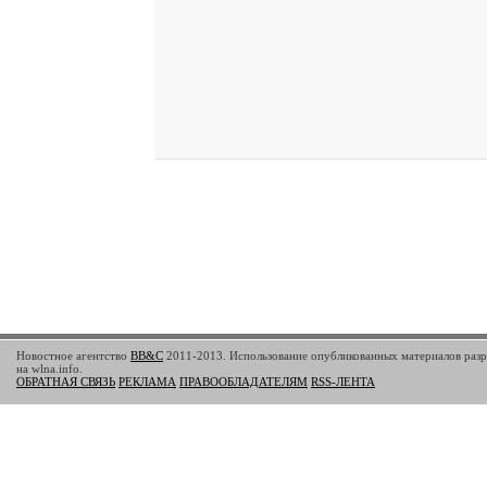
Новостное агентство
BB&C
2011-2013. Использование опубликованных материалов разр
на wlna.info.
ОБРАТНАЯ СВЯЗЬ
РЕКЛАМА
ПРАВООБЛАДАТЕЛЯМ
RSS-ЛЕНТА