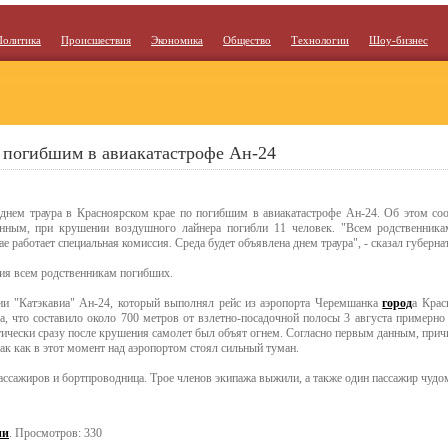
Политика
Происшествия
Экономика
Общество
Технологии
Шоу-бизнес
о погибшим в авиакатастрофе Ан-24
а днем траура в Красноярском крае по погибшим в авиакатастрофе Ан-24. Об этом со
анным, при крушении воздушного лайнера погибли 11 человек. "Всем родственника
е работает специальная комиссия. Среда будет объявлена днем траура", - сказал губерна
ия всем родственникам погибших.
ии "Катэкавиа" Ан-24, который выполнял рейс из аэропорта Черемшанка
город
а Крас
а, что составило около 700 метров от взлетно-посадочной полосы 3 августа примерно
тически сразу после крушения самолет был объят огнем. Согласно первым данным, прич
так как в этот момент над аэропортом стоял сильный туман.
пассажиров и бортпроводница. Трое членов экипажа выжили, а также один пассажир чудо
ии
. Просмотров: 330