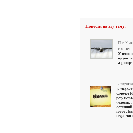
Новости на эту тему:
Под Крас
самолет
Уголовно
крушения
аэропорт
В Марокко 
В Марокк
самолет H
результат
человек, 
летевший 
город Лаа
недалеко о