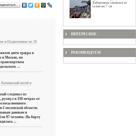
Хабаровска снизился за
оделиться…
сутки на 7 см
ИНТЕРЕСНОЕ
ве и Подмосковье по 18
РЕКОМЕНДУЕМ
явлен днем траура в
 в Москве, по
-транспортном
ольском. ...
 Качиньский погиб в
рый следовал из
 рухнул в 350 метрах от
полосы военного
в Смоленской области.
ельным данным в
ли 87 человек. На борту
дилась ...