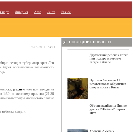
Спорт
Интернет
Авто
Лента
Разное
ПОСЛЕДНИЕ НОВОСТИ
9-08-2011, 23:01
Двухлетний ребенок погиб
при пожаре в детском
лагере в Анапе
общил сегодня губернатор края Лев
м будет организована возможность
тор.
Пропали без вести 11
человек после обрушения
опоры моста в Китае
ноярска,
рухнул
уже при заходе на
 в 1:30 по местному времени (21:30
иной катастрофы могли стать плохие
Обрушившийся на Индию
ураган \"Файлин\" теряет
м избежал смерти.
силу
Уровень Амура у