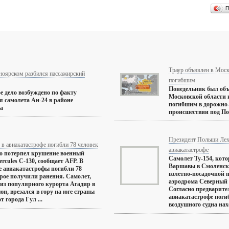
П
Траур объявлен в Моск
ноярском разбился пассажирский
погибшим
Понедельник был объ
е дело возбуждено по факту
Московской области и
 самолета Ан-24 в районе
погибшим в дорожно
а
происшествии под Под
Президент Польши Лех
в авиакатастрофе погибли 78 человек
авиакатастрофе
о потерпел крушение военный
Самолет Ту-154, кото
ercules C-130, сообщает AFP. В
Варшавы в Смоленск,
е авиакатастрофы погибли 78
взлетно-посадочной 
трое получили ранения. Самолет,
аэродрома Северный 
из популярного курорта Агадир в
Согласно предварит
юн, врезался в гору на юге страны
авиакатастрофе погиб
т города Гул ...
воздушного судна нахо