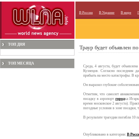
В России
В Украине
В мире
ТОП ДНЯ
Траур будет объявлен п
ТОП МЕСЯЦА
Среда, 4 августа, будет объявлен
Кузнецов. Согласно последним д
прибыть на место катастрофы. В кра
Он выразил глубокие соболезнован
Отметим, что самолет авиакомпан
посадку в аэропорт
город
ка Игарк
время московское 2 августа). Прак
погодные условия в зоне посадки, 
В результате трагедии погибли 10 
Опубликовано в категории:
В Росс