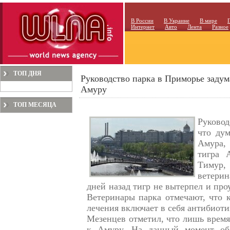
В России
В Украине
В мире
Интернет
Авто
Лента
Разное
ТОП ДНЯ
Руководство парка в Приморье задум
Амуру
ТОП МЕСЯЦА
Руковод
что дум
Амура,
тигра 
Тимур
ветерин
дней назад тигр не вытерпел и проу
Ветеринары парка отмечают, что к
лечения включает в себя антибиот
Мезенцев отметил, что лишь время
к Амуру. На данный момент об 