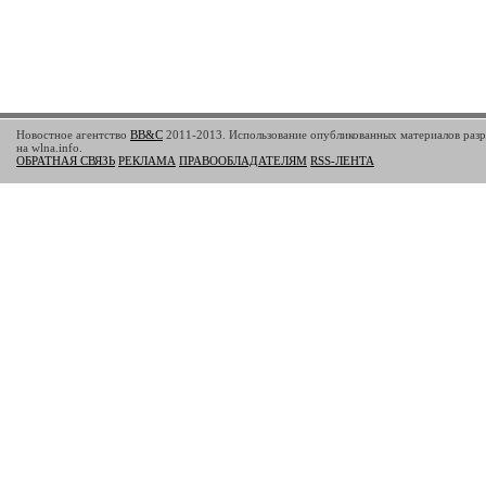
Новостное агентство
BB&C
2011-2013. Использование опубликованных материалов разр
на wlna.info.
ОБРАТНАЯ СВЯЗЬ
РЕКЛАМА
ПРАВООБЛАДАТЕЛЯМ
RSS-ЛЕНТА