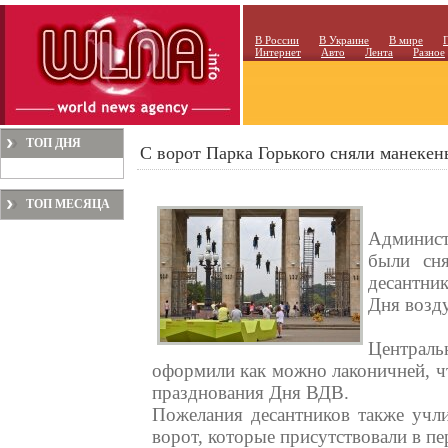
В России
В Украине
В мире
Интернет
Авто
Лента
Разное
ТОП ДНЯ
С ворот Парка Горького сняли манекен
ТОП МЕСЯЦА
Админист
были сня
десантни
Дня возд
Централь
оформили как можно лаконичней, чт
празднования Дня ВДВ.
Пожелания десантников также учл
ворот, которые присутствовали в пе