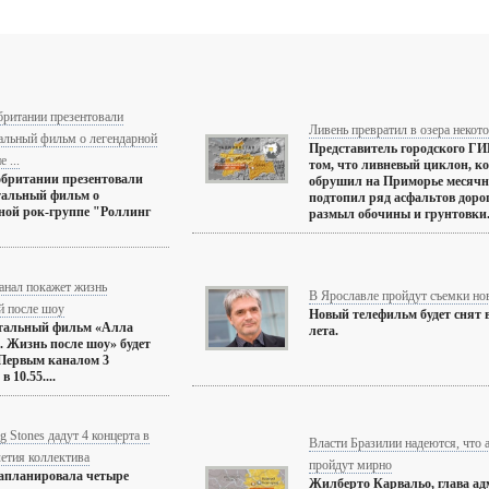
британии презентовали
Ливень превратил в озера некот
альный фильм о легендарной
Представитель городского ГИ
 ...
том, что ливневый циклон, к
британии презентовали
обрушил на Приморье месячн
тальный фильм о
подтопил ряд асфальтов дорог
ной рок-группе "Роллинг
размыл обочины и грунтовки. 
анал покажет жизнь
В Ярославле пройдут съемки но
й после шоу
Новый телефильм будет снят 
тальный фильм «Алла
лета.
. Жизнь после шоу» будет
Первым каналом 3
в 10.55....
ng Stones дадут 4 концерта в
Власти Бразилии надеются, что
летия коллектива
пройдут мирно
апланировала четыре
Жилберто Карвальо, глава а