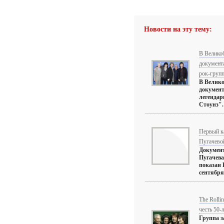
Новости на эту тему:
В Велико
документ
рок-группе
В Велико
докумен
легендар
Стоунз".
Первый к
Пугачево
Докумен
Пугачева
показан 
сентября 
The Rolli
честь 50-
Группа з