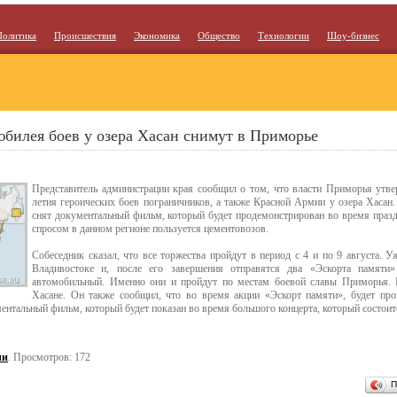
Политика
Происшествия
Экономика
Общество
Технологии
Шоу-бизнес
билея боев у озера Хасан снимут в Приморье
Представитель администрации края сообщил о том, что власти Приморья утве
летия героических боев пограничников, а также Красной Армии у озера Хасан.
снят документальный фильм, который будет продемонстрирован во время празд
спросом в данном регионе пользуется цементовозов.
Собеседник сказал, что все торжества пройдут в период с 4 и по 9 августа. 
Владивостоке и, после его завершения отправятся два «Эскорта памят
автомобильный. Именно они и пройдут по местам боевой славы Приморья. 
Хасане. Он также сообщил, что во время акции «Эскорт памяти», будет пров
ентальный фильм, который будет показан во время большого концерта, который состоит
ии
. Просмотров: 172
П