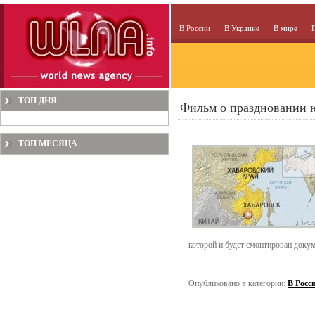
В России
В Украине
В мире
ТОП ДНЯ
Фильм о праздновании ю
ТОП МЕСЯЦА
которой и будет смонтирован докум
Опубликовано в категории:
В Росс