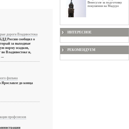
Венесуэле за подготовку
покушения на Мадуро
ИНТЕРЕСНОЕ
орые дороги Владивостока
БДД России сообщил о
оторый за выходные
ую норму осадков,
РЕКОМЕНДУЕМ
 во Владивостоке и,
...
вого фильма
в Ярославле до конца
 акции профсоюзов
дминистрации