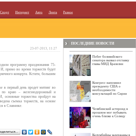
Спорт
Интернет
Авто
Лента
Разное
ПОСЛЕДНИЕ НОВОСТИ
23-07-2013, 11:27
Побег боливийского
сенатора вызвал отставку
главы МИД Бразилии
рдили программу празднования 75-
 И, прямо во время торжеств будет
ничного концерта. Кстати, большим
Конгресс напомнил
президенту США о
Уже в первый день продет митинг во
необходимости
и» по краю – железнодорожный и
консультаций по Сирии
И, основные торжества пройдут на
едена съемка торжеств, на основе
ся в Славянке.
Челябинский астероид в
прошлом мог побывать
очень близко к Солнцу
оделиться…
Колумбийцы задержаны в