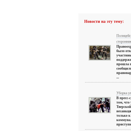
Новости на эту тему:
Полицейск
сторонни
Правоох
было отк
участник
поддержк
прошла 
сообщили
правонар
...
Уборка ул
В пресс-
том, что
Тверской
несанкци
только к
коммуна
приступи