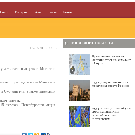
Спорт
Интернет
Авто
Лента
Разное
ПОСЛЕДНИЕ НОВОСТИ
18-07-2013, 22:16
Франция выступает за
жесткий ответ на химатаку
в Сирии
 участвовали в акциях в Москве и
толицы и проходила возле Манежной
Суд проверит законность
продления ареста Косенко
 и Охотный ряд, а также перекрыли
ысяч человек.
45 человек. Петербургская акция
Суд рассмотрит жалобу на
арест напавших на
полицейского на
Матвеевском