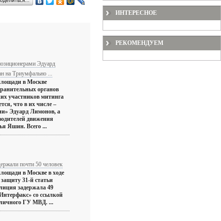
оделиться…
ИНТЕРЕСНОЕ
РЕКОМЕНДУЕМ
позиционерами Эдуард
н на Триумфально ...
лощади в Москве
хранительных органов
ких участников митинга
ся, что в их числе –
ии» Эдуард Лимонов, а
водителей движения
я Яшин. Всего ...
ержали почти 50 человек
лощади в Москве в ходе
 защиту 31-й статьи
лиция задержала 49
«Интерфакс» со ссылкой
личного ГУ МВД. ...