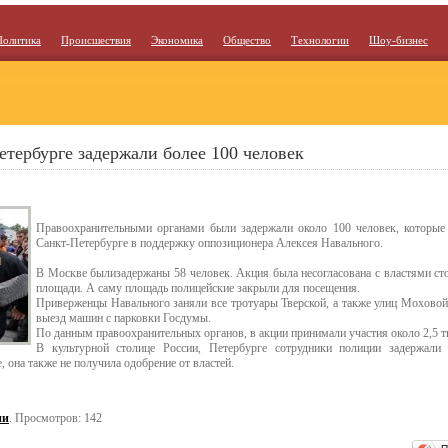
Политика
Происшествия
Экономика
Общество
Технологии
Шоу-бизнес
етербурге задержали более 100 человек
Правоохранительными органами были задержали около 100 человек, которые
Санкт-Петербурге в поддержку оппозиционера Алексея Навального.
В Москве былизадержаны 58 человек. Акция была несогласована с властями с
площади. А саму площадь полицейские закрыли для посещения.
Приверженцы Навального заняли все тротуары Тверской, а также улиц Моховой
выезд машин с парковки Госдумы.
По данным правоохранительных органов, в акции принимали участия около 2,5 т
В культурной столице России, Петербурге сотрудники полиции задержали 
, она также не получила одобрение от властей.
ии
. Просмотров: 142