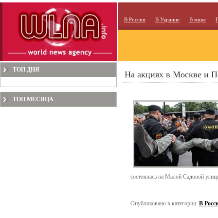
В России
В Украине
В мире
ТОП ДНЯ
На акциях в Москве и П
ТОП МЕСЯЦА
состоялась на Малой Садовой улице
Опубликовано в категории:
В Росс