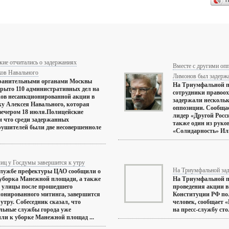
П
ие отчитались о задержаниях
Вместе с другими оп
ков Навального
Лимонов был задержа
ранительными органами Москвы
На Триумфальной п
рыто 110 административных дел на
сотрудники правоо
ов несанкционированной акции в
задержали несколь
у Алексея Навального, которая
оппозиции. Сообщает
вечером 18 июля.Полицейские
лидер «Другой Росс
 что среди задержанных
также один из руко
ушителей были две несовершенноле
«Солидарность» Иль
иц у Госдумы завершится к утру
На Триумфальной зад
службе префектуры ЦАО сообщили о
 уборка Манежной площади, а также
На Триумфальной п
 улицы после прошедшего
проведения акции в
онированного митинга, завершится
Конституции РФ по
 утру. Собеседник сказал, что
человек, сообщает 
льные службы города уже
на пресс-службу сто
ли к уборке Манежной площад ...