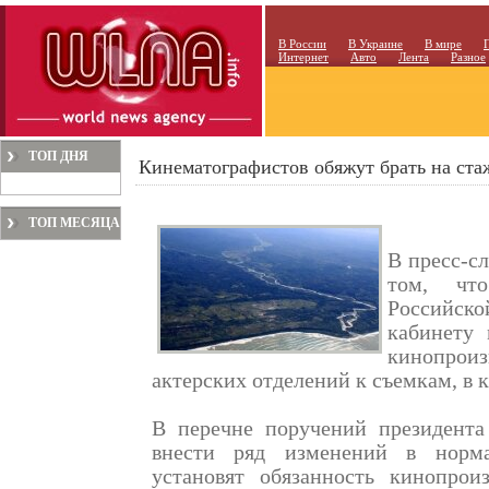
В России
В Украине
В мире
Интернет
Авто
Лента
Разное
ТОП ДНЯ
Кинематографистов обяжут брать на ста
ТОП МЕСЯЦА
В пресс-с
том, чт
Российск
кабинету 
кинопрои
актерских отделений к съемкам, в к
В перечне поручений президента
внести ряд изменений в норма
установят обязанность кинопрои