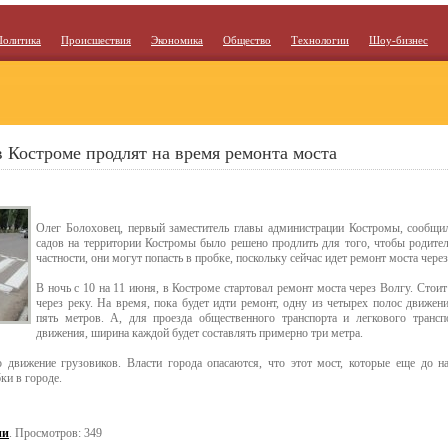
Политика
Происшествия
Экономика
Общество
Технологии
Шоу-бизнес
в Костроме продлят на время ремонта моста
Олег Болоховец, первый заместитель главы администрации Костромы, сообщил
садов на территории Костромы было решено продлить для того, чтобы родител
частности, они могут попасть в пробке, поскольку сейчас идет ремонт моста через
В ночь с 10 на 11 июня, в Костроме стартовал ремонт моста через Волгу. Стоит
через реку. На время, пока будет идти ремонт, одну из четырех полос движен
пять метров. А, для проезда общественного транспорта и легкового трансп
движения, ширина каждой будет составлять примерно три метра.
 движение грузовиков. Власти города опасаются, что этот мост, которые еще до н
ки в городе.
ии
. Просмотров: 349