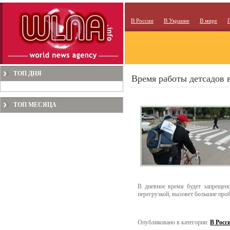
В России
В Украине
В мире
ТОП ДНЯ
Время работы детсадов 
ТОП МЕСЯЦА
В дневное время будет запрещено
перегрузкой, вызовет большие проб
Опубликовано в категории:
В Росс