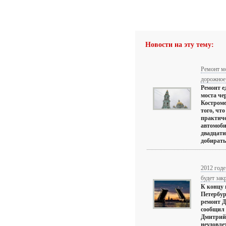
Новости на эту тему:
Ремонт мо
дорожное
Ремонт е
моста че
Костроме
того, чт
практиче
автомоб
двадцат
добиратьс
2012 год
будет зак
К концу 
Петербур
ремонт Д
сообщил
Дмитрий 
неудовле