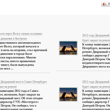
П
ста через Волгу сильно осложнил
2012 годe Дворцовый 
 движение в Костроме
будет закрыт на ремон
динственного автопешеходного
К концу навигации 2
рез Волгу, который начался в
Петербурге, возможн
 в ночь на вторник, стал причиной
ремонт Дворцовый мо
о движение в городе было
сообщил директор 
ски парализовано. Многие
Дмитрий Петров. Он
илисты, вместо привычных
неудовлетворительн
и минут, были вынуждены
Дворцового моста изве
я окол ...
e Дворцовый мост в Санкт-Петербурге
2012 годe Дворцовый 
рыт на ремонт
будет закрыт на ремон
навигации 2012 года в Санкт-
К концу навигации 2
ге, возможно, будет закрыт на
Петербурге, возможн
ворцовый мост. Об этом сегодня
ремонт Дворцовый мо
 директор ГУП «Мостотрест»
сообщил директор 
Петров. Он сообщил, что о
Дмитрий Петров. Он
творительном состоянии
неудовлетворительн