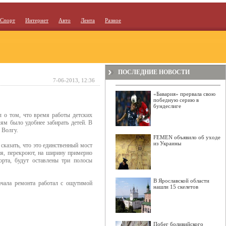
Спорт
Интернет
Авто
Лента
Разное
ПОСЛЕДНИЕ НОВОСТИ
7-06-2013, 12:36
«Бавария» прервала свою
победную серию в
бундеслиге
 о том, что время работы детских
ям было удобнее забирать детей. В
 Волгу.
FEMEN объявило об уходе
из Украины
 сказать, что это единственный мост
ия, перекроют, на ширину примерно
орта, будут оставлены три полосы
В Ярославской области
ачала ремонта работал с ощутимой
нашли 15 скелетов
Побег боливийского