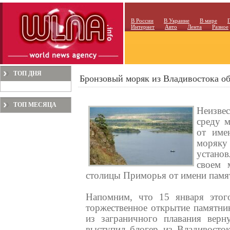
В России
В Украине
В мире
Интернет
Авто
Лента
Разное
ТОП ДНЯ
Бронзовый моряк из Владивостока обз
ТОП МЕСЯЦА
Неизве
среду м
от име
моряку
установ
своем 
столицы Приморья от имени памя
Напомним, что 15 января этого
торжественное открытие памятни
из заграничного плавания верн
выступил блогер из Владивосток