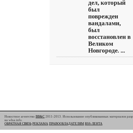
дел, который
был
поврежден
вандалами,
был
восстановлен в
Великом
Новгороде. ...
Новостное агентство
BB&C
2011-2013. Использование опубликованных материалов разр
на wlna.info.
ОБРАТНАЯ СВЯЗЬ
РЕКЛАМА
ПРАВООБЛАДАТЕЛЯМ
RSS-ЛЕНТА