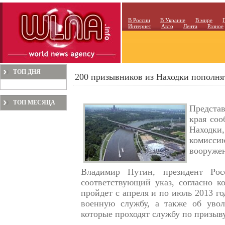
В России
В Украине
В мире
Интернет
Авто
Лента
Разное
ТОП ДНЯ
200 призывников из Находки пополн
ТОП МЕСЯЦА
Предста
края соо
Находки
комисс
вооруже
Владимир Путин, президент Рос
соответствующий указ, согласно к
пройдет с апреля и по июль 2013 г
военную службу, а также об уво
которые проходят службу по призыву