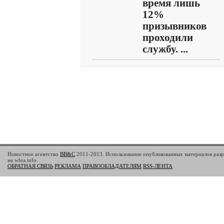
время лишь
12%
призывников
проходили
службу. ...
Новостное агентство
BB&C
2011-2013. Использование опубликованных материалов разр
на wlna.info.
ОБРАТНАЯ СВЯЗЬ
РЕКЛАМА
ПРАВООБЛАДАТЕЛЯМ
RSS-ЛЕНТА