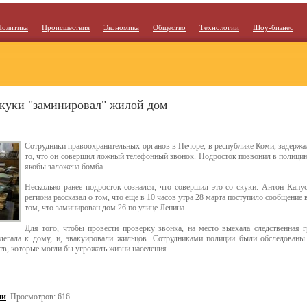
Политика
Происшествия
Экономика
Общество
Технологии
Шоу-бизнес
куки "заминировал" жилой дом
Сотрудники правоохранительных органов в Печоре, в республике Коми, задержал
то, что он совершил ложный телефонный звонок. Подросток позвонил в полицию
якобы заложена бомба.
Несколько ранее подросток сознался, что совершил это со скуки. Антон Кап
региона рассказал о том, что еще в 10 часов утра 28 марта поступило сообщени
том, что заминирован дом 26 по улице Ленина.
Для того, чтобы провести проверку звонка, на место выехала следственная 
легала к дому, и, эвакуировали жильцов. Сотрудниками полиции были обследованы
тв, которые могли бы угрожать жизни населения
ии
. Просмотров: 616