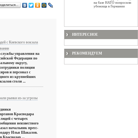
на базе НАТО попросили
оделиться…
убежища в Германии
ИНТЕРЕСНОЕ
ей с Киевского вокзала
овании
РЕКОМЕНДУЕМ
с-службы управления на
сийской Федерации по
альному округу,
 сотрудники полиции
иров и персонал с
одного из крупнейших
залов столи ...
вали рынки из-за угрозы
рудники
органов Краснодара
людей с четырех
сообщения неизвестного
казал начальник пресс-
нодару Илья Шакалов.
в Краснодар ...