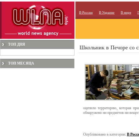
В России
В Украине
В мире
ТОП ДНЯ
Школьник в Печоре со с
ТОП МЕСЯЦА
оцепили территорию¸ которая при
обнаружено ни предметов ни вещес
Опубликовано в категории:
В Росс