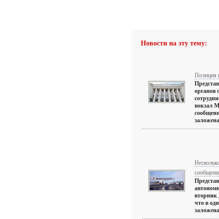
Новости на эту тему:
Полиция 
Предста
органов 
сотрудн
вокзал М
сообщени
заложена 
Несколько
сообщени
Предста
автономн
вторник 
что в од
заложена 