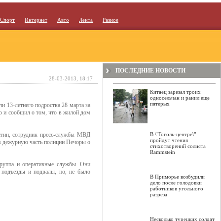
Спорт
Интернет
Авто
Лента
Разное
ПОСЛЕДНИЕ НОВОСТИ
28-03-2013, 18:17
Китаец зарезал троих
односельчан и ранил еще
пятерых
и 13-летнего подростка 28 марта за
 и сообщил о том, что в жилой дом
устин, сотрудник пресс-службы МВД
В \"Гоголь-центре\"
пройдут чтения
е в дежурную часть полиции Печоры о
стихотворений солиста
Rammstein
группа и оперативные службы. Они
 подъезды и подвалы, но, не было
В Приморье возбудили
дело после голодовки
работников угольного
разреза
Несколько турецких солдат