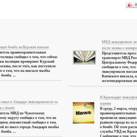
П
МВД эвакуировало люд
ищет бомбу на Курском вокзале
после звонка о минир
витель правоохранительных
Представитель прес
столицы сообщил о том, что сейчас
транспорте МВД Рос
ики полиции проверяют Курский
Центральному Федер
осквы, после того, как поступило
сообщили о том, что
е о том, что на вокзале якобы
эвакуировали пассаж
бомба. ...
Киевского вокзала, 
железнодорожных вок
В Краснодаре эвакуиро
 школ в Анадыре эвакуировали из-за
взрыва
я о бомбе
В среду, 2 марта, сот
витель МВД по Чукотскому
правоохранительных 
ому округу сообщил о том, что во
произвели эвакуацию 
днем, неизвестный сообщил о том,
рынков города из-за 
ной из школ города Анадыря якобы
о бомбе. Об этом расс
бомба. ...
службы УВД по Крас
Сообщение о том, что 