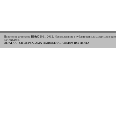
Новостное агентство
BB&C
2011-2012. Использование опубликованных материалов разр
на wlna.info.
ОБРАТНАЯ СВЯЗЬ
РЕКЛАМА
ПРАВООБЛАДАТЕЛЯМ
RSS-ЛЕНТА