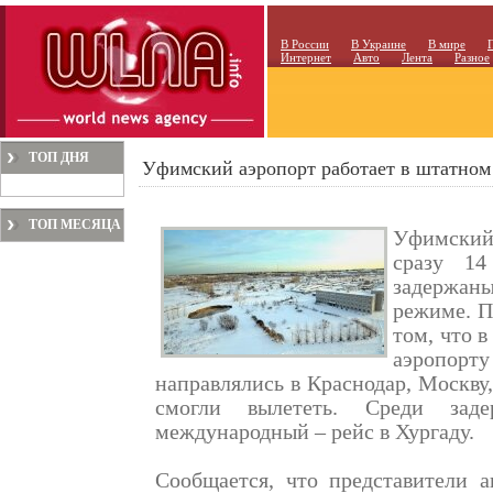
В России
В Украине
В мире
Интернет
Авто
Лента
Разное
ТОП ДНЯ
Уфимский аэропорт работает в штатном
ТОП МЕСЯЦА
Уфимский
сразу 14
задержаны
режиме. П
том, что 
аэропор
направлялись в Краснодар, Москву
смогли вылететь. Среди за
международный – рейс в Хургаду.
Сообщается, что представители 