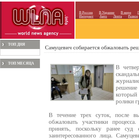
В России
В Украине
В мире
Интернет
Авто
Лента
Разное
ТОП ДНЯ
Самуцевич собирается обжаловать реше
ТОП МЕСЯЦА
В четве
сканда
журналис
решение
который
ролики г
В течение трех суток, после в
обжаловать участники процесса
принять, поскольку ранее суд 
заинтересованного лица. Самуце