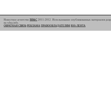
Новостное агентство
BB&C
2011-2012. Использование опубликованных материалов разр
на wlna.info.
ОБРАТНАЯ СВЯЗЬ
РЕКЛАМА
ПРАВООБЛАДАТЕЛЯМ
RSS-ЛЕНТА