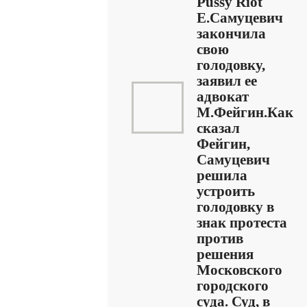
Pussy Riot
Е.Самуцевич
закончила
свою
голодовку,
заявил ее
адвокат
М.Фейгин.Как
сказал
Фейгин,
Самуцевич
решила
устроить
голодовку в
знак протеста
против
решения
Московского
городского
суда. Суд, в