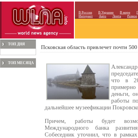
В России
В Украине
В мире
Интернет
Авто
Лента
Разное
ТОП ДНЯ
Псковская область привлечет почти 500
ТОП МЕСЯЦА
Алексан
председат
что в 20
примерно
деньги, о
работы по
дальнейшее музеефикации Покровск
Причем, работы будет возм
Международного банка развити
Собеседник уточнил, что в рамках