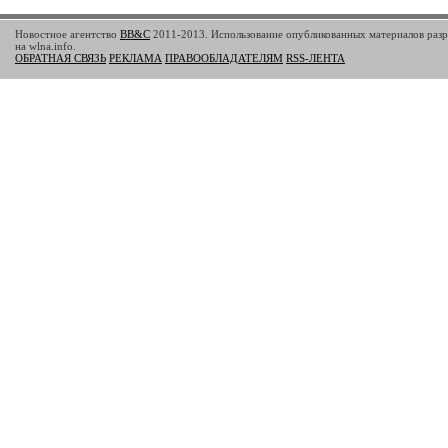
Новостное агентство
BB&C
2011-2013. Использование опубликованных материалов разр
на wlna.info.
ОБРАТНАЯ СВЯЗЬ
РЕКЛАМА
ПРАВООБЛАДАТЕЛЯМ
RSS-ЛЕНТА