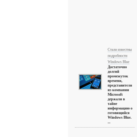
Стали известны
подробности
Windows Blue
Достаточно
долгий
промежуток
времени,
представители
из компании
Microsoft
держали в
тайне
информацию о
готовящийся
Windows Blue.
...