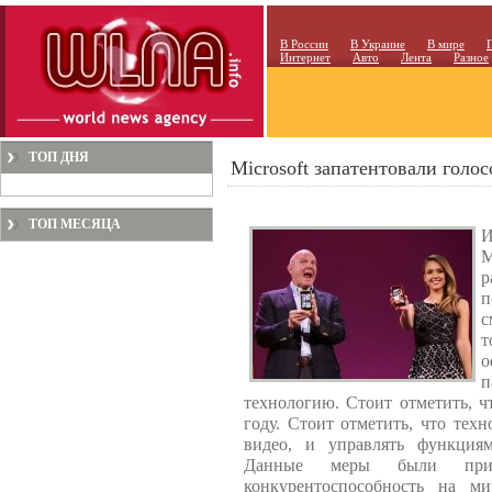
В России
В Украине
В мире
Интернет
Авто
Лента
Разное
ТОП ДНЯ
Microsoft запатентовали голо
ТОП МЕСЯЦА
И
M
р
п
с
т
о
п
технологию. Стоит отметить, ч
году. Стоит отметить, что тех
видео, и управлять функция
Данные меры были при
конкурентоспособность на м