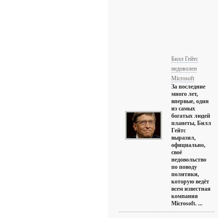
Билл Гейтс
недоволен
Microsoft
За последние
много лет,
впервые, один
из самых
богатых людей
планеты, Билл
Гейтс
выразил,
официально,
своё
недовольство
по поводу
политики,
которую ведёт
всем известная
компания
Microsoft. ...