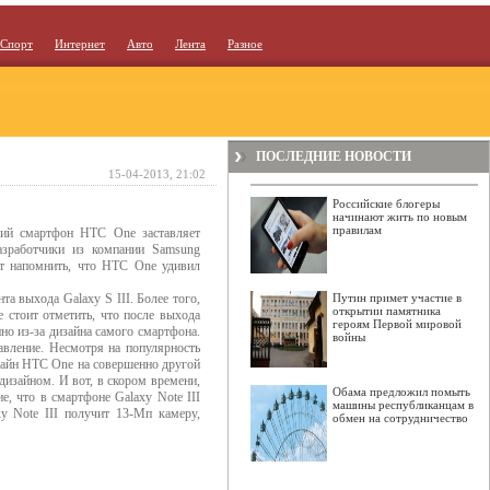
Спорт
Интернет
Авто
Лента
Разное
ПОСЛЕДНИЕ НОВОСТИ
15-04-2013, 21:02
Российские блогеры
начинают жить по новым
правилам
кий смартфон HTC One заставляет
разработчики из компании Samsung
ит напомнить, что HTC One удивил
а выхода Galaxy S III. Более того,
Путин примет участие в
открытии памятника
е стоит отметить, что после выхода
героям Первой мировой
о из-за дизайна самого смартфона.
войны
вление. Несмотря на популярность
айн HTC One на совершенно другой
дизайном. И вот, в скором времени,
Обама предложил помыть
, что в смартфоне Galaxy Note III
машины республиканцам в
y Note III получит 13-Мп камеру,
обмен на сотрудничество