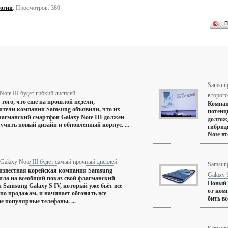
огии
. Просмотров: 380
П
Samsung
Note III будет гибкий дисплей
второго
 того, что ещё на прошлой недели,
Компан
ители компании Samsung объявили, что их
потенц
агманский смартфон Galaxy Note III должен
долгож
лучить новый дизайн и обновленный корпус. ...
гибрид
Note вт
Galaxy Note III будет самый прочный дисплей
Samsun
известная корейская компания Samsung
Galaxy 
ила на всеобщий показ свой флагманский
Новый 
 Samsung Galaxy S IV, который уже бьёт все
от ком
по продажам, и начинает обгонять все
бить в
е популярные телефоны. ...