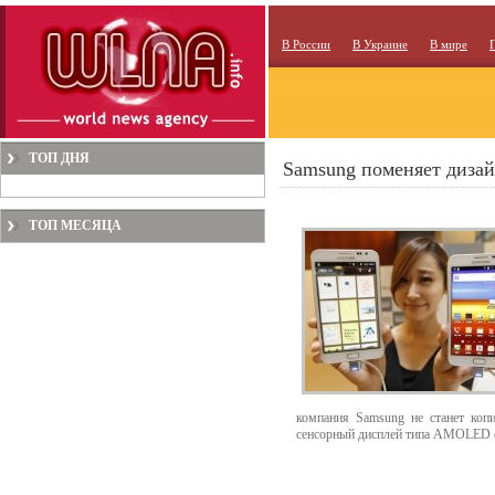
В России
В Украине
В мире
ТОП ДНЯ
Samsung поменяет дизай
ТОП МЕСЯЦА
компания Samsung не станет коп
сенсорный дисплей типа AMOLED с 