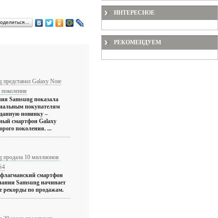
ИНТЕРЕСНОЕ
оделиться…
РЕКОМЕНДУЕМ
 представил Galaxy Note
 поколения
ия Samsung показала
иальным покупателям
данную новинку –
ный смартфон Galaxy
орого поколения. ...
g продала 10 миллионов
S4
флагманский смартфон
пании Samsung начинает
се рекорды по продажам.