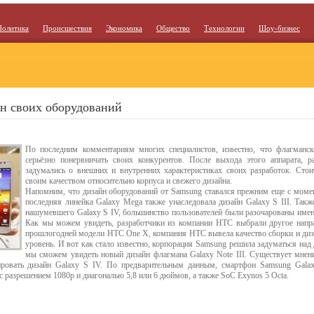
Политика
Происшествия
Экономика
Общество
Технологии
Шоу-бизнес
н своих оборудований
По последним комментариям многих специалистов, известно, что флагманс
серьёзно понервничать своих конкурентов. После выхода этого аппарата, 
задумались о внешних и внутренних характеристиках своих разработок. Сто
своим качеством относительно корпуса и свежего дизайна.
Напомним, что дизайн оборудований от Samsung ставался прежним еще с момент
последняя линейка Galaxy Mega также унаследовала дизайн Galaxy S III. Такж
нашумевшего Galaxy S IV, большинство пользователей были разочарованы именн
Как мы можем увидеть, разработчики из компании HTC выбрали другое напра
прошлогодней модели HTC One X, компания HTC вывела качество сборки и диз
уровень. И вот как стало известно, корпорация Samsung решила задуматься над 
мы сможем увидеть новый дизайн флагмана Galaxy Note III. Существует мнение
ировать дизайн Galaxy S IV. По предварительным данным, смартфон Samsung Galax
разрешением 1080р и диагональю 5,8 или 6 дюймов, а также SoC Exynos 5 Octa.