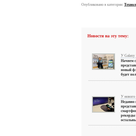
Опубликовано в категории:
Технол
Новости на эту тему:
У Galaxy 
Начнем с
представ
новый фл
будет по
У нового 
Недавно 
представ
смартфон
рекорды 
остальны