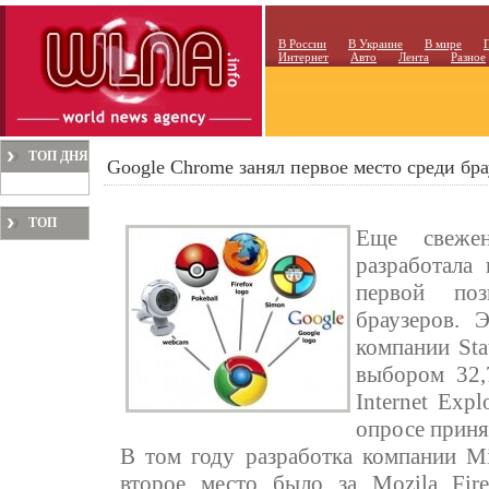
В России
В Украине
В мире
Интернет
Авто
Лента
Разное
ТОП ДНЯ
Google Chrome занял первое место среди бра
ТОП
Еще свежен
МЕСЯЦА
разработала
первой по
браузеров. 
компании Sta
выбором 32,
Internet Exp
опросе приня
В том году разработка компании Mi
второе место было за Mozila Fir