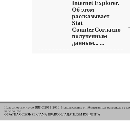
Internet Explorer.
Об этом
рассказывает
Stat
Counter.Согласно
полученным
данным... ...
Новостное агентство
BB&C
2011-2013. Использование опубликованных материалов разр
на wlna.info.
ОБРАТНАЯ СВЯЗЬ
РЕКЛАМА
ПРАВООБЛАДАТЕЛЯМ
RSS-ЛЕНТА