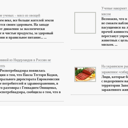
Ученые накормят 
мясом
е ученых – мясо из овощей
Возможно, что в
м веке, все больше жителей земли
не сможем наблю
тся своим здоровьем. На западе
пасущимися на л
т движения за экологически
прочей живность
е и чистые продукты, за здоровый
перестанут упрек
ни и правильное питание... ...
животных с цел
мяском. ...
ониной из Нидерландов в Россию не
лось
На украинском ры
 Роспотребнадзора появилась
зараженное «сиби
ия о том, что Паола Тестори Коджи,
Люди, которые 
нерального директората Еврокомиссии
с подозрением н
е потребителей и здравоохранению, в
территории Запо
его разговора с Геннадием Онищенко,
зараженного живо
оспотребнадзора, сообщила о том, что в