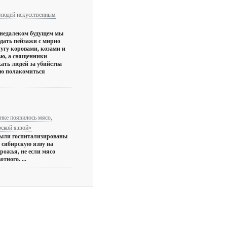
людей искусственным
 недалеком будущем мы
дать пейзажи с мирно
угу коровами, козами и
ю, а священники
ать людей за убийства
ью полакомиться
нке появилось мясо,
рской язвой»
были госпитализированы
а сибирскую язву на
рожья, не если мясо
тного. ...