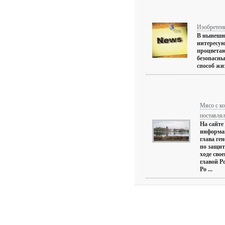
Изобретени
В нынешне
интересую
процветаю
безопасны
способ жиз
Мясо с к
поставля
На сайте
информац
глава ге
по защит
ходе сво
главой Р
Ро ...