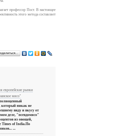
ты.
агает профессор Пост. В настоящее
ективность этого метода составляет
оделиться…
я европейские рынки
ианское мясо"
 полноценный
, который никак не
нешнему виду и вкусу от
амом деле, "псевдомясо"
роцентов из овощей,
 Times of India.По
ков... ...