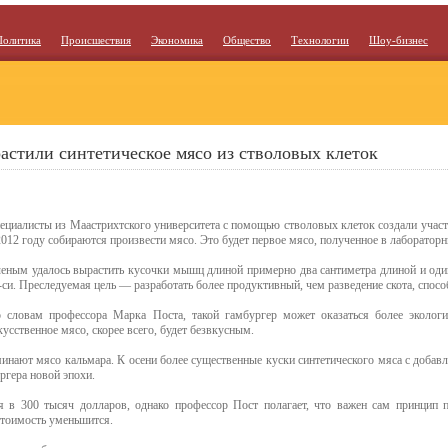
Политика
Происшествия
Экономика
Общество
Технологии
Шоу-бизнес
астили синтетическое мясо из стволовых клеток
ециалисты из Маастрихтского университета с помощью стволовых клеток создали участ
2012 году собираются произвести мясо. Это будет первое мясо, полученное в лаборатор
еным удалось вырастить кусочки мышц длиной примерно два сантиметра длиной и оди
-си. Преследуемая цель — разработать более продуктивный, чем разведение скота, спосо
 словам профессора Марка Поста, такой гамбургер может оказаться более эколог
кусственное мясо, скорее всего, будет безвкусным.
минают мясо кальмара. К осени более существенные куски синтетического мяса с добав
ргера новой эпохи.
я в 300 тысяч долларов, однако профессор Пост полагает, что важен сам принцип п
стоимость уменьшится.