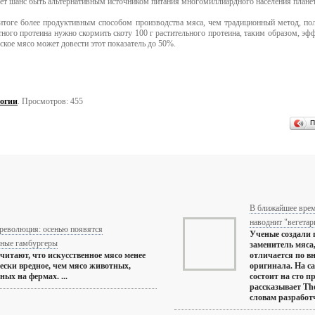
ет шанс быть альтернативным источником питания многомиллиардного населения плане
итоге более продуктивным способом производства мяса, чем традиционный метод, пол
ного протеина нужно скормить скоту 100 г растительного протеина, таким образом, эфф
ское мясо может довести этот показатель до 50%.
огии
. Просмотров: 455
П
В ближайшее врем
наводнит "вегетар
революция: осенью появятся
Ученые создали
нные гамбургеры
заменитель мяса
читают, что искусственное мясо менее
отличается по в
ески вредное, чем мясо животных,
оригинала. На с
ых на фермах. ...
состоит на сто п
рассказывает The
словам разработчи