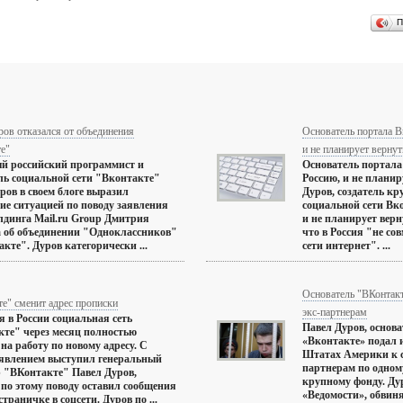
П
ов отказался от объединения
Основатель портала В
е"
и не планирует вернут
й российский программист и
Основатель портала
ль социальной сети "Вконтакте"
Россию, и не планир
ров в своем блоге выразил
Дуров, создатель кр
ие ситуацией по поводу заявления
социальной сети Вк
лдинга Mail.ru Group Дмитрия
и не планирует верн
 об объединении "Одноклассников"
что в Россия "не со
акте". Дуров категорически ...
сети интернет". ...
Основатель "ВКонтакт
е" сменит адрес прописки
экс-партнерам
я в России социальная сеть
Павел Дуров, основа
те" через месяц полностью
«Вконтакте» подал 
 на работу по новому адресу. С
Штатах Америки к 
явлением выступил генеральный
партнерам по одном
 "ВКонтакте" Павел Дуров,
крупному фонду. Ду
по этому поводу оставил сообщения
«Ведомости», обвиня
страничке в соцсети. Дуров по ...