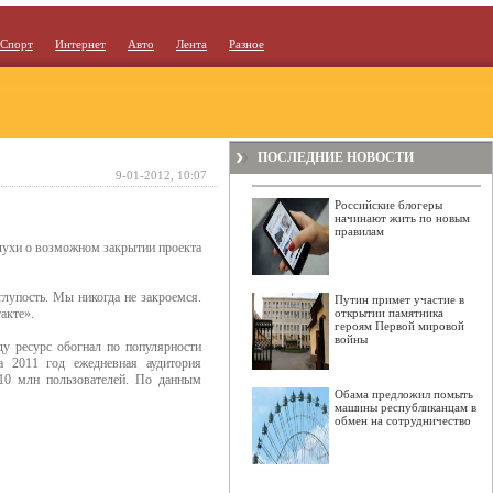
Спорт
Интернет
Авто
Лента
Разное
ПОСЛЕДНИЕ НОВОСТИ
9-01-2012, 10:07
Российские блогеры
начинают жить по новым
правилам
лухи о возможном закрытии проекта
глупость. Мы никогда не закроемся.
Путин примет участие в
акте».
открытии памятника
героям Первой мировой
войны
ду ресурс обогнал по популярности
а 2011 год ежедневная аудитория
110 млн пользователей. По данным
Обама предложил помыть
машины республиканцам в
обмен на сотрудничество