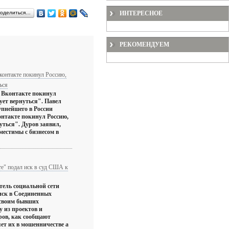
оделиться…
ИНТЕРЕСНОЕ
РЕКОМЕНДУЕМ
контакте покинул Россию,
ься
 Вконтакте покинул
ует вернуться". Павел
упнейшего в России
онтакте покинул Россию,
уться". Дуров заявил,
вместимы с бизнесом в
е" подал иск в суд США к
тель социальной сети
иск в Соединенных
своим бывших
у из проектов и
ров, как сообщают
ет их в мошенничестве а