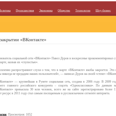
Политика
Происшествия
Экономика
Общество
Технологии
Шоу-бизнес
 закрытии «ВКонтакте»
нователь социальной сети «ВКонтакте» Павел Дуров в воскресенье прокомментировал с
марте, назвав их «глупостью».
силенно распространяют слухи о том, что в марте «ВКонтакте» якобы закроется. Это 
 никогда не предадим наших пользователей», — написал Дуров на своей «стене» «ВКонт
Контакте» — крупнейшая в Рунете социальная сеть, создана в 2006 году. В 2009 го
оего главного российского конкурента – соцсеть «Одноклассники». По данным н
Контакте» превысила 30 млн человек, всего же на сайте зарегистрировано более 
т ресурс в 2011 году стал самым посещаемым в русскоязычном сегменте интернета.
огии
. Просмотров: 1052