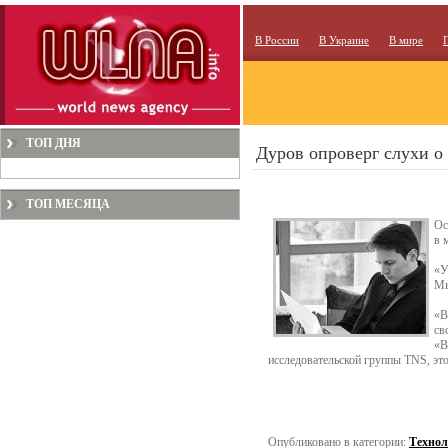
В России
В Украине
В мире
ТОП ДНЯ
Дуров опроверг слухи о
ТОП МЕСЯЦА
Ос
в 
«У
Мы
«В
св
«В
исследовательской группы TNS, это
Опубликовано в категории:
Технол