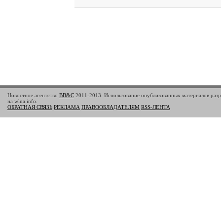
Новостное агентство
BB&C
2011-2013. Использование опубликованных материалов разр
на wlna.info.
ОБРАТНАЯ СВЯЗЬ
РЕКЛАМА
ПРАВООБЛАДАТЕЛЯМ
RSS-ЛЕНТА