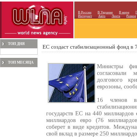
В России
В Украине
В мире
Интернет
Авто
Лента
Разное
ТОП ДНЯ
ЕС создаст стабилизационный фонд в 
ТОП МЕСЯЦА
Министры фин
согласовали 
долгового кр
еврозоны, соо
16 членов в
стабилизацио
государств ЕС на 440 миллиардов 
миллиардов евро (76 миллиардов
соберет в виде кредитов. Междун
свой вклад в размере 250 миллиардо