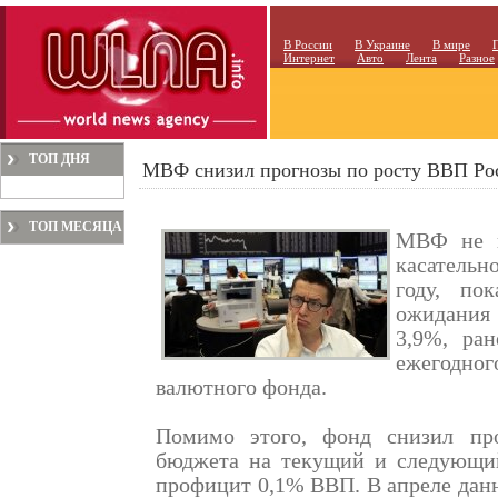
В России
В Украине
В мире
Интернет
Авто
Лента
Разное
ТОП ДНЯ
МВФ снизил прогнозы по росту ВВП Рос
ТОП МЕСЯЦА
МВФ не и
касательн
году, по
ожидания
3,9%, ра
ежегодн
валютного фонда.
Помимо этого, фонд снизил про
бюджета на текущий и следующий
профицит 0,1% ВВП. В апреле дан