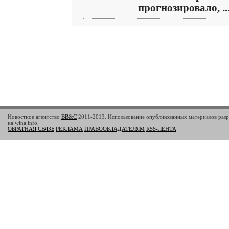
прогнозировало, ..
Новостное агентство
BB&C
2011-2013. Использование опубликованных материалов разр
на wlna.info.
ОБРАТНАЯ СВЯЗЬ
РЕКЛАМА
ПРАВООБЛАДАТЕЛЯМ
RSS-ЛЕНТА