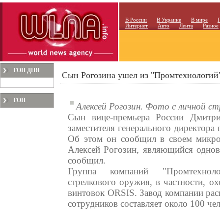
В России
В Украине
В мире
Интернет
Авто
Лента
Разное
ТОП ДНЯ
Сын Рогозина ушел из "Промтехнологий
ТОП
Алексей Рогозин. Фото с личной ст
МЕСЯЦА
Сын вице-премьера России Дмитри
заместителя генерального директора
Об этом он сообщил в своем микроб
Алексей Рогозин, являющийся одно
сообщил.
Группа компаний "Промтехноло
стрелкового оружия, в частности, о
винтовок ORSIS. Завод компании расп
сотрудников составляет около 100 чел