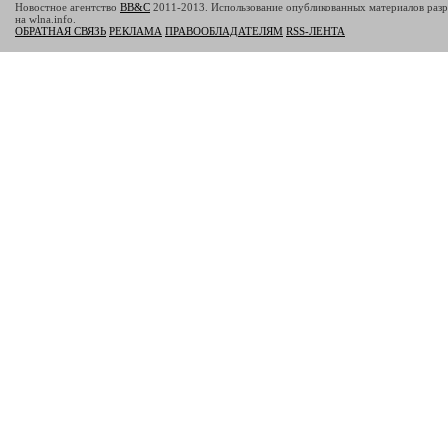
Новостное агентство
BB&C
2011-2013. Использование опубликованных материалов разр
на wlna.info.
ОБРАТНАЯ СВЯЗЬ
РЕКЛАМА
ПРАВООБЛАДАТЕЛЯМ
RSS-ЛЕНТА